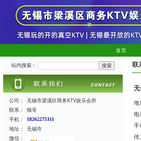
首页
联
站内搜索：
无
公司：
无锡市梁溪区商务KTV娱乐会所
地
联系：
猫哥
电
手机：
18262275311
手
地址：
无锡市
传
微信：