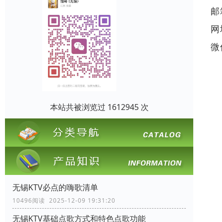
邮
网
微
本站共被浏览过 1612945 次
无锡KTV必点的嗨歌清单
10496阅读 2025-12-09 19:31:20
无锡KTV基础点歌方式和特色点歌功能